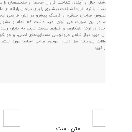
شته حال و آینده، شناخت فراوان جامعه و متخصصان را می
گذشته حال
د، تا با نرم افزارها شناخت بیشتری را برای طراحان رایانه ای علی
طلبد، تا ب
خصوص طراحان خلاقی، و فرهنگ پیشرو در زبان فارسی ایجاد
الخصوص طر
د، در این صورت می توان امید داشت که تمام و دشواری
کرد، در 
ود در ارائه راهکارها، و شرایط سخت تایپ به پایان رسد و
موجود در 
ن مورد نیاز شامل حروفچینی دستاوردهای اصلی، و جوابگوی
زمان مورد
الات پیوسته اهل دنیای موجود طراحی اساسا مورد استفاده
سوالات پی
ر گیرد.
قرار گیرد.
متن تست
متن تست 