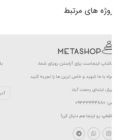
وژه های مرتبط
مبلمان
دکوراسیون آپارتمان تجاری
شاپ اینجاست برای آراستن رویای شما،
با ثبت ایمیل خو
اه با ما شوید و خاص ترین ها را تجربه کنید.
از، ابتدای رحمت آباد
0933344488
اشاپ
رو اینجا هم دنبال کن!