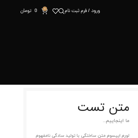
0
ورود / فرم ثبت نام
0
تومان
 تست
...
م متن ساختگی با تولید سادگی نامفهوم