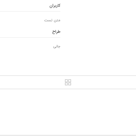
کاربران
کا
متن تست
مت
طراح
وب
جانی
ir