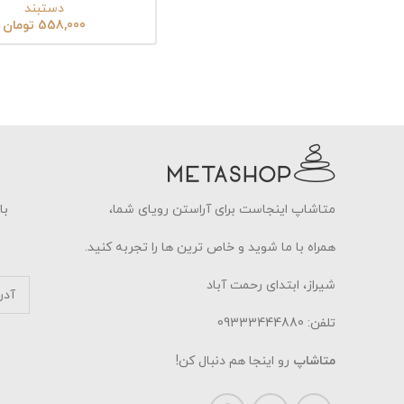
دستبند
558,000
تومان
متاشاپ اینجاست برای آراستن رویای شما،
با
همراه با ما شوید و خاص ترین ها را تجربه کنید.
شیراز، ابتدای رحمت آباد
تلفن: 09333444880
متاشاپ
رو اینجا هم دنبال کن!