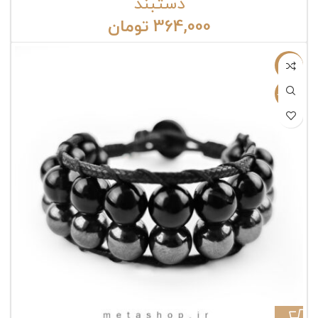
دستبند
364,000
تومان
-12%
ناموجود