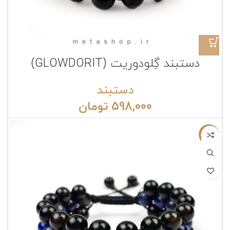
دستبند گِلودوریت (GLOWDORIT)
دستبند
598,000
تومان
ناموجود