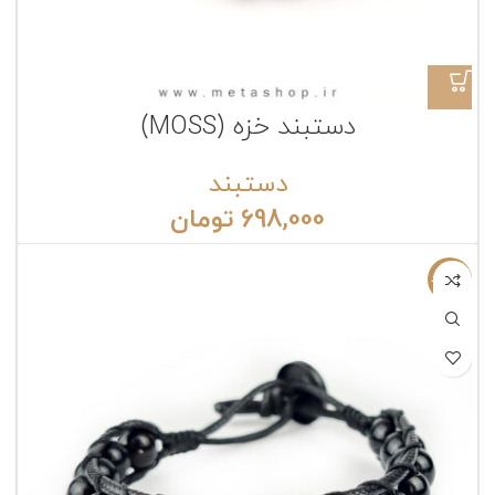
دستبند خزه (MOSS)
دستبند
698,000
تومان
ناموجود