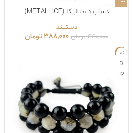
دستبند متالیکا (METALLICE)
دستبند
388,000
تومان
440,000
تومان
ناموجود