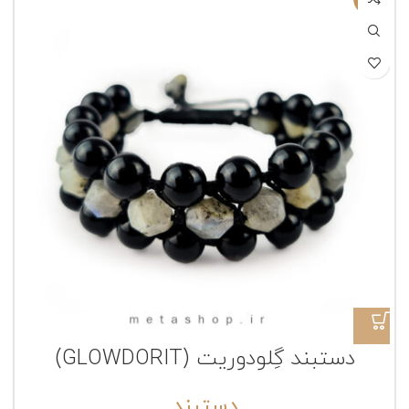
دستبند گِلودوریت (GLOWDORIT)
دستبند