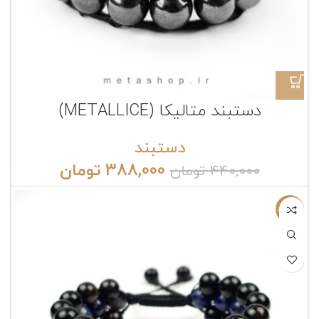
دستبند متالیکا (METALLICE)
دستبند
388,000
تومان
440,000
تومان
ناموجود