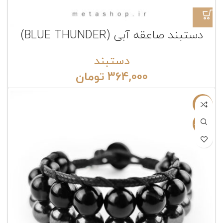
دستبند صاعقه آبی (BLUE THUNDER)
دستبند
364,000
تومان
-12%
ناموجود