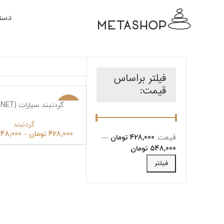
دسته
فیلتر براساس
قیمت:
گردنبند سیارات (PLANET)
انتخاب گزینه‌ها
ناموجود
گردنبند
428,000
تومان
–
48,000
قیمت:
428,000 تومان
—
548,000 تومان
فیلتر