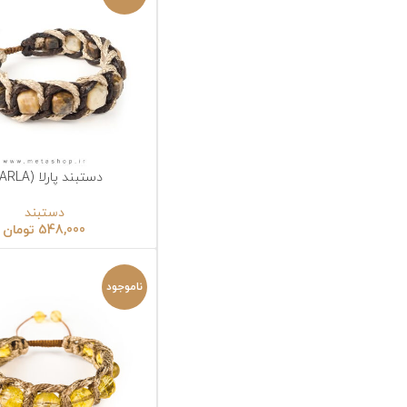
دستبند پارلا (PARLA)
د
انتخاب گزینه‌ها
ا
دستبند
548,000
تومان
ناموجود