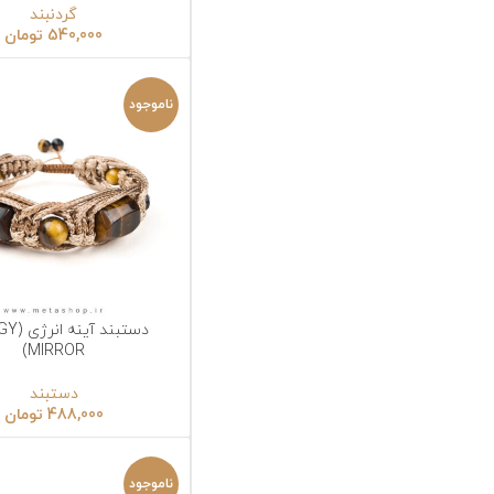
گردنبند
540,000
تومان
ناموجود
دستبند آینه انرژی (ENERGY
انتخاب گزینه‌ها
ا
MIRROR)
دستبند
488,000
تومان
ناموجود