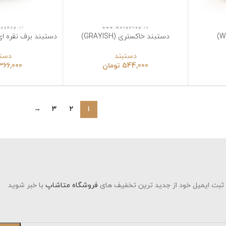
دستبند خاکستری (GRAYISH)
دستبند برف نقره ای (SILVER SNOW)
نتخاب گزینه‌ها
انتخاب گزینه‌ها
دستبند
دستبند
544,000
تومان
366,000
تومان
→
۳
۲
۱
د از جدید ترین تخفیف های
فروشگاه متاشاپ
با خبر شوید