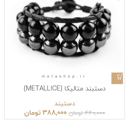
دستبند متالیکا (METALLICE)
دستبند
388,000
تومان
440,000
تومان