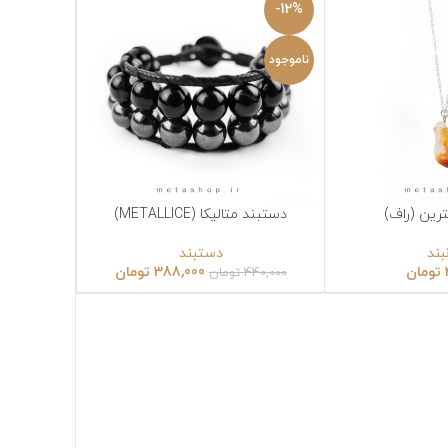
-12%
ناموجود
دستبند متالیکا (METALLICE)
انتخاب گزینه‌ها
دستبند
388,000
تومان
440,000
تومان