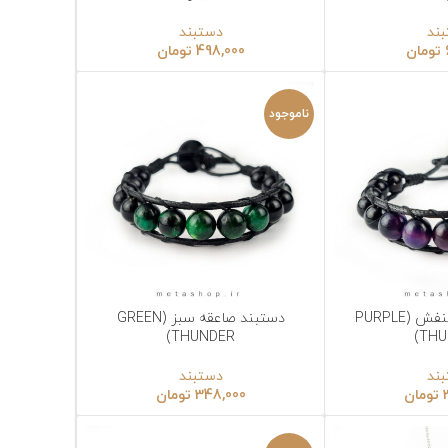
دستبند
498,000
تومان
ناموجود
X
ایمیل
P
دستبند صاعقه سبز (GREEN
انتخاب گزینه‌ها
واتس 
THUNDER)
تلگرام
دستبند
348,000
تومان