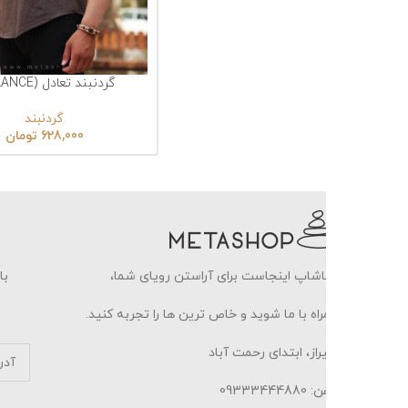
گردنبند تعادل (BALANCE)
انتخاب گزینه‌ها
ا
گردنبند
628,000
تومان
شاپ اینجاست برای آراستن رویای شما،
با ثبت ایمیل خو
اه با ما شوید و خاص ترین ها را تجربه کنید.
از، ابتدای رحمت آباد
0933344488