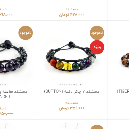
دستبند
دستبند
428,000
تومان
698,000
تومان
ناموجود
ناموجود
ویژه
دستبند 7 چاکرا دکمه (BUTTON)
دستبند صاعقه بنفش (URPLE
نتخاب گزینه‌ها
انتخاب گزینه‌ها
THUNDER)
دستبند
359,000
تومان
دستبند
350,000
تومان