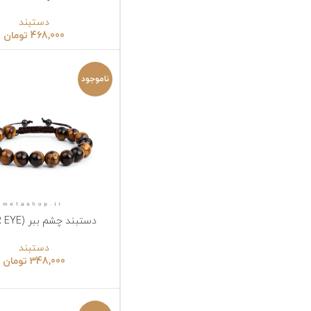
دستبند
468,000
تومان
ناموجود
دستبند چشم ببر (TIGER EYE)
انتخاب گزینه‌ها
ا
دستبند
348,000
تومان