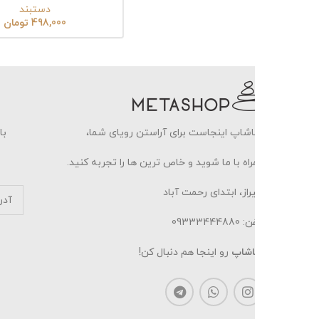
دستبند
498,000
تومان
شاپ اینجاست برای آراستن رویای شما،
با ثبت ایمیل خو
اه با ما شوید و خاص ترین ها را تجربه کنید.
از، ابتدای رحمت آباد
0933344488
اشاپ
رو اینجا هم دنبال کن!