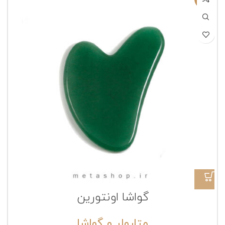
گواشا اونتورین
متارولر و گواشا