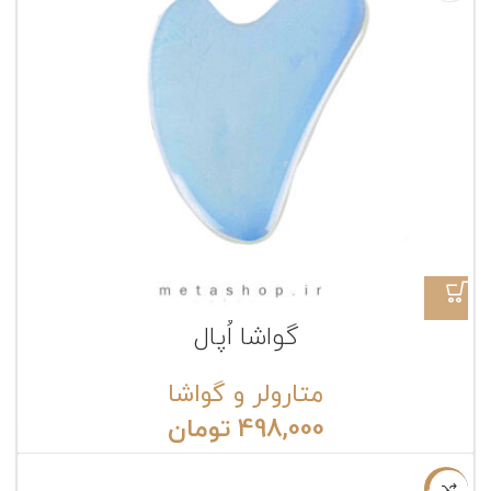
گواشا اُپال
متارولر و گواشا
498,000
تومان
ناموجود