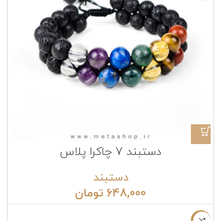
دستبند 7 چاکرا پلاس
دستبند
648,000
تومان
ناموجود