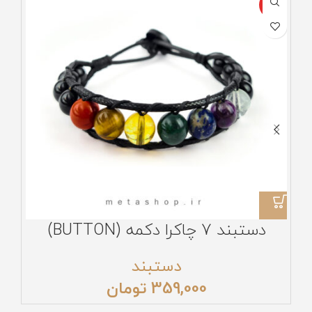
ویژه
ناموج
دستبند 7 چاکرا دکمه (BUTTON)
دستبند
359,000
تومان