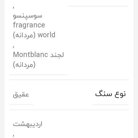
,
سوسپنسو
fragrance
world (مردانه)
,
لجند Montblanc
(مردانه)
نوع سنگ
عقیق
اردیبهشت
,