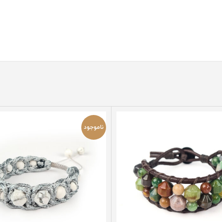
,
دی
,
بهمن
ناموجود
ن