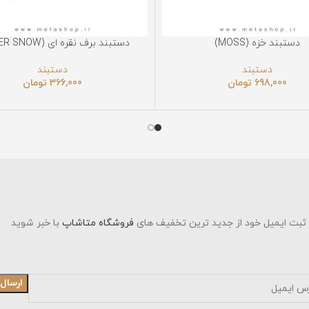
دستبند برف نقره ای (SILVER SNOW)
انتخاب گزینه‌ها
ان
دستبند
مان
366,000
تومان
د از جدید ترین تخفیف های
فروشگاه متاشاپ
با خبر شوید