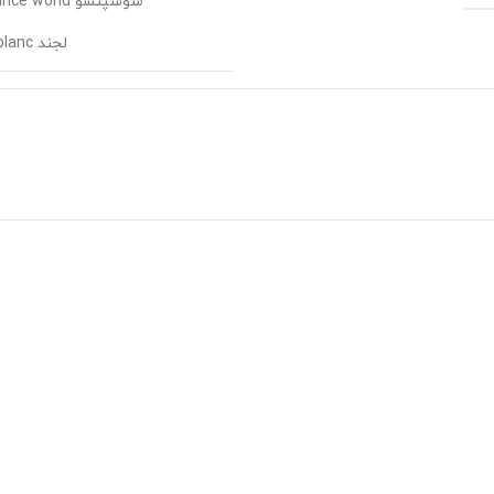
سوسپنسو fragrance world (مردانه)
,
لجند Montblanc (مردانه)
چشم ببر
,
عقیق
فروردین
,
اردیبهشت
,
خرداد
,
مرداد
,
شهریور
,
مهر