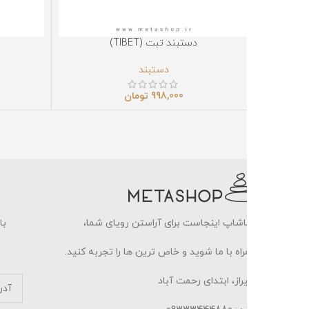
دستبند تبت (TIBET)
دستبند خزه (MOSS)
نتخاب گزینه‌ها
انتخاب گزینه‌ها
دستبند
دستبند
698,000
تو
998,000
تومان
شاپ اینجاست برای آراستن رویای شما،
با ثبت ایمیل خو
اه با ما شوید و خاص ترین ها را تجربه کنید.
از، ابتدای رحمت آباد