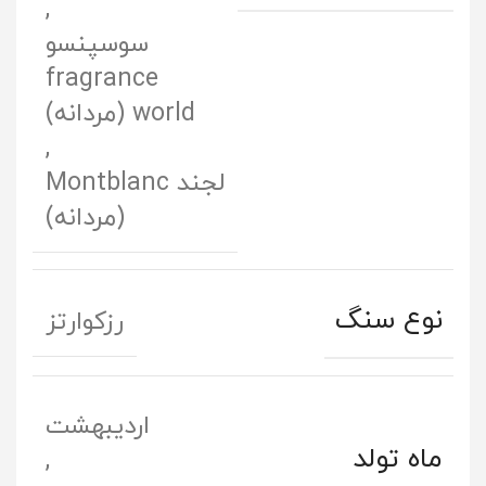
,
سوسپنسو
fragrance
world (مردانه)
,
لجند Montblanc
(مردانه)
نوع سنگ
رزکوارتز
اردیبهشت
ماه تولد
,