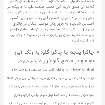
شده ایم که براى موفقیت لازم است آنچه را دنبال کنیم
که به آن عشق داریم. این مطلب صحت دارد تا جاییکه در
حیات متافیزیکی ما نیز این قانون جاریست.
کم کاری و یا
خرابی چاکراى ۴ موجب داشتن قلبی ناسالم، پایین آمدن
احساس شادى و به مرور زمان موجب اشکال در چاکراى
دوم نیز می شود.
سنگ مخصوص به چاکرا قلب عقیق خزه ای 
سبز است که به عنوان چهارمین سنگ در دستبند 7 چاکرا لوپ 
قرار گرفته است.
چاکرا پنجم یا چاکرا گلو
: به رنگ آبی
بوده و در سطح گلو قرار دارد.
چاکرای گلو
(Throat Chakra) به چاکرای قلب صدا می‌دهد و توانایی ما در
ارتباط با قدرت درونی خود را کنترل می‌کند. وقتی این چاکرا کاملا
فعال و با تمام ظرفیت در حال کار باشد، به ما اجازه می‌دهد که
خودمان را صادقانه و شفافانه ابراز کنیم. وقتی فردی چاکرای
گلوی بسته دارد، در یافتن لغات برای توصیف احساسی که دارد