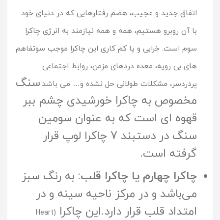
اتفاق جدید و عجیب، هضم رفتارهایی که در دنیاى خود
با آن روبرو هستیم، همه و همه نیازمند به انرژی چاکرا
سوم
است. خرابی و یا کم کارى این چاکرا موجب سوتفاهم
هاى بی رویه، معده دردهاى مزمن، روابط اجتماعی
سنگ
پردردسر، مشکلات طولانی حل نشده و… می باشد.
مخصوص به چاکرا خورشیدی چشم ببر
قهوه ای است که به عنوان سومین
سنگ در دستبند 7 چاکرا لوپ قرار
گرفته است.
چاکرا چهارم یا چاکرا قلب
: به رنگ سبز
می‌باشد و در مرکز ناحیه سینه و در
امتداد قلب قرار دارد.این چاکرا
(Heart