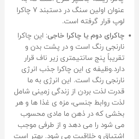
عنوان اولین سنگ در دستبند 7 چاکرا
لوپ قرار گرفته است.
چاکرای دوم یا چاکرا خاجی
: این چاکرا
نارنجی رنگ است و در پشت بدن و
تقریباً پنج سانتیمتری زیر ناف قرار
دارد.وظیفه ى این چاکرا جذب انرژى
نارنجی رنگ است. این انرژى به ما
قدرت لذت بردن از زندگی زمینی شامل
لذت روابط جنسی، مزه ى غذا ها و هر
بخشی که در ذهن ما مادی محسوب
می شود را مى دهد و از طرفی موجب
اشتیاق و خلاقیت می شود. بهتر است