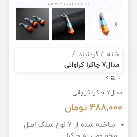
خانه
گردنبند
مدال7 چاکرا کراواتی
مدال7 چاکرا کراواتی
488,000
تومان
ساخته شده از 7 نوع سنگ اصل
مخصوص به چاکرا