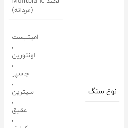
لجند Montblanc
(مردانه)
امیتیست
,
اونتورین
,
جاسپر
,
نوع سنگ
سیترین
,
عقیق
,